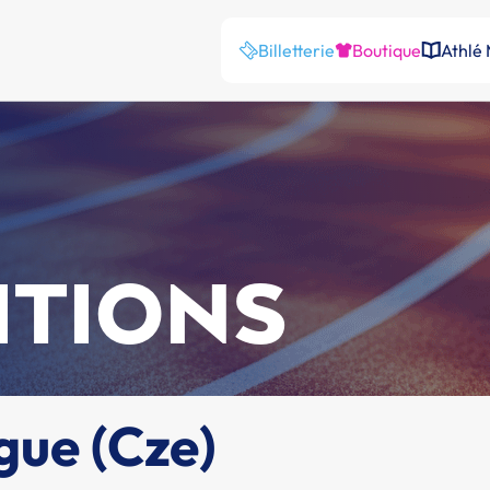
Billetterie
Boutique
Athlé
ITIONS
gue (Cze)