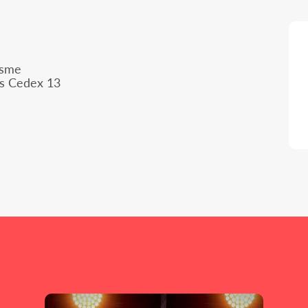
isme
is Cedex 13