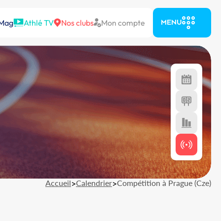
 Mag
Athlé TV
Nos clubs
Mon compte
MENU
Accueil
>
Calendrier
>
Compétition à Prague (Cze)