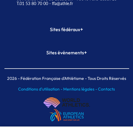
T.01 53 80 70 00
- ffa@athle.fr
+
Sites fédéraux
SI-FFA
CALORG
+
Sites événements
Plateforme Formation
Meeting de Paris
Meeting de Paris indoor
MAIF Ekiden de Paris
2026
- Fédération Française d'Athlétisme - Tous Droits Réservés
Conditions d'utilisation -
Mentions légales -
Contacts