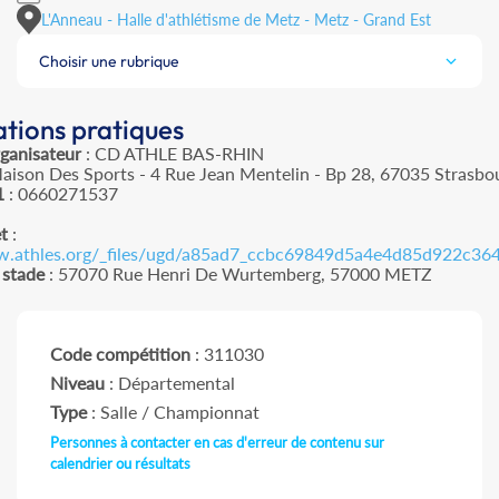
L'Anneau - Halle d'athlétisme de Metz - Metz - Grand Est
Choisir une rubrique
tions pratiques
rganisateur
: CD ATHLE BAS-RHIN
aison Des Sports - 4 Rue Jean Mentelin - Bp 28, 67035 Strasbo
1
: 0660271537
et
:
w.athles.org/_files/ugd/a85ad7_ccbc69849d5a4e4d85d922c36
 stade
: 57070 Rue Henri De Wurtemberg, 57000 METZ
Code compétition
: 311030
Niveau
: Départemental
Type
: Salle / Championnat
Personnes à contacter en cas d'erreur de contenu sur
calendrier ou résultats