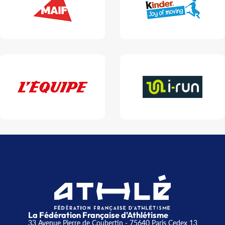
La Fédération Française d'Athlétisme
33 Avenue Pierre de Coubertin - 75640 Paris Cedex 13