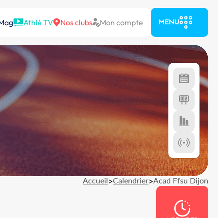
 Mag
Athlé TV
Nos clubs
Mon compte
MENU
Accueil
>
Calendrier
>
Acad Ffsu Dijon