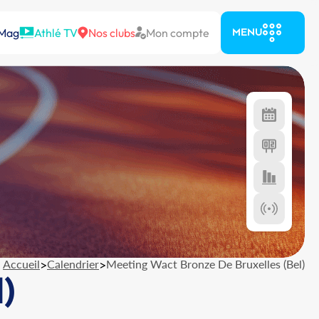
 Mag
Athlé TV
Nos clubs
Mon compte
MENU
Accueil
>
Calendrier
>
Meeting Wact Bronze De Bruxelles (Bel)
)