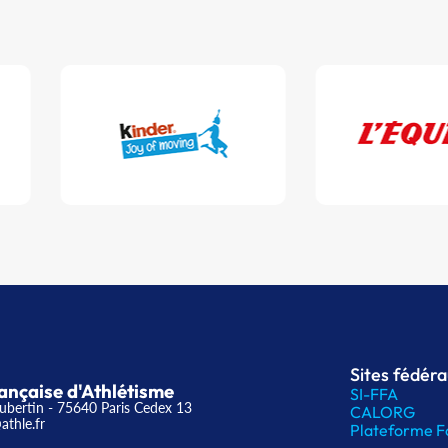
Sites fédér
ançaise d'Athlétisme
SI-FFA
ubertin - 75640 Paris Cedex 13
CALORG
athle.fr
Plateforme F