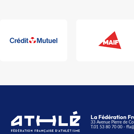
La Fédération Fr
33 Avenue Pierre de Co
T.01 53 80 70 00
- ffa@