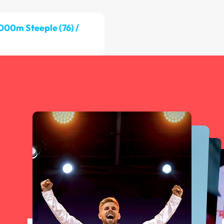
000m Steeple (76) /