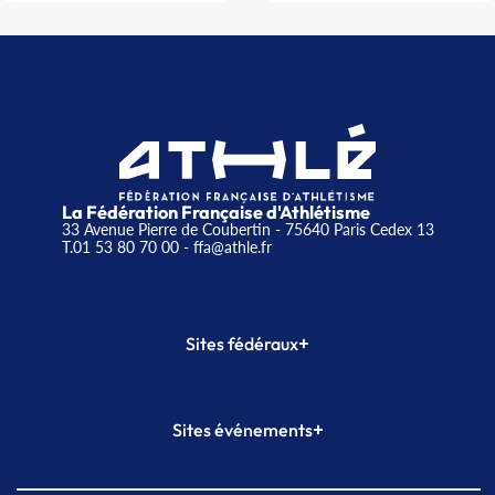
La Fédération Française d'Athlétisme
33 Avenue Pierre de Coubertin - 75640 Paris Cedex 13
T.01 53 80 70 00
- ffa@athle.fr
+
Sites fédéraux
SI-FFA
CALORG
+
Sites événements
Plateforme Formation
Meeting de Paris
Meeting de Paris indoor