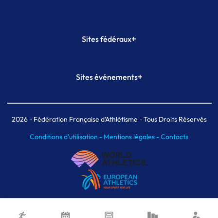
+
Sites fédéraux
SI-FFA
CALORG
+
Sites événements
Plateforme Formation
Meeting de Paris
Meeting de Paris indoor
MAIF Ekiden de Paris
2026
- Fédération Française d'Athlétisme - Tous Droits Réservés
Conditions d'utilisation -
Mentions légales -
Contacts