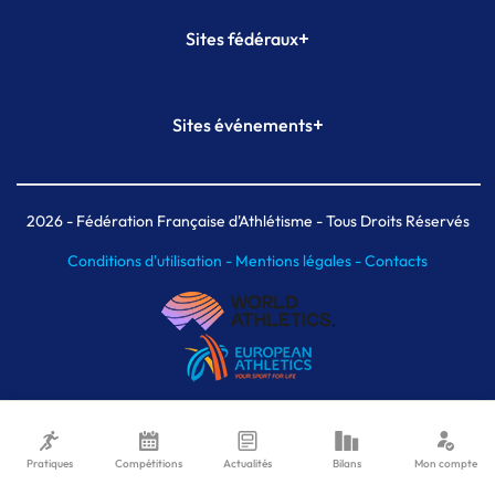
+
Sites fédéraux
SI-FFA
CALORG
+
Sites événements
Plateforme Formation
Meeting de Paris
Meeting de Paris indoor
MAIF Ekiden de Paris
2026
- Fédération Française d'Athlétisme - Tous Droits Réservés
Conditions d'utilisation -
Mentions légales -
Contacts
Pratiques
Compétitions
Actualités
Bilans
Mon compte