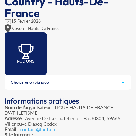
Country - Hauts-De-
France
15 Février 2026
Noyon - Hauts De France
PODIUMS
Choisir une rubrique
Informations pratiques
Nom de l’organisateur
: LIGUE HAUTS DE FRANCE
D'ATHLETISME
Adresse
: Avenue De La Chatellenie - Bp 30304, 59666
Villeneuve D'ascq Cedex
Email
:
contact@lhdfa.fr
Site internet
: -