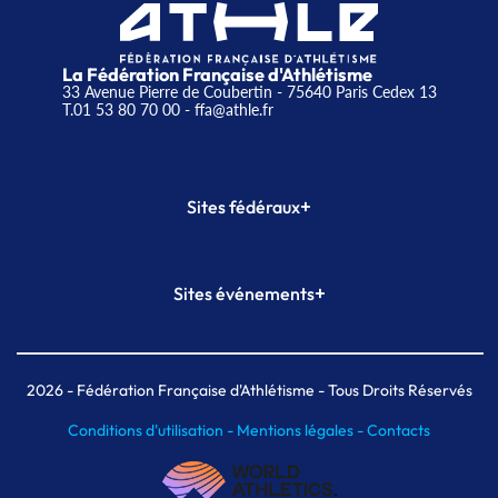
La Fédération Française d'Athlétisme
33 Avenue Pierre de Coubertin - 75640 Paris Cedex 13
T.01 53 80 70 00
- ffa@athle.fr
+
Sites fédéraux
SI-FFA
CALORG
+
Sites événements
Plateforme Formation
Meeting de Paris
Meeting de Paris indoor
MAIF Ekiden de Paris
2026
- Fédération Française d'Athlétisme - Tous Droits Réservés
Conditions d'utilisation -
Mentions légales -
Contacts