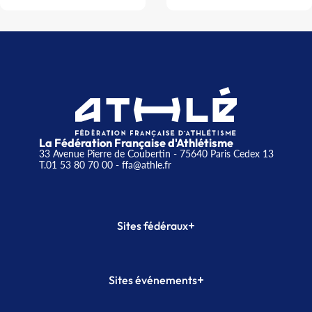
La Fédération Française d'Athlétisme
33 Avenue Pierre de Coubertin - 75640 Paris Cedex 13
T.01 53 80 70 00
- ffa@athle.fr
+
Sites fédéraux
SI-FFA
CALORG
+
Sites événements
Plateforme Formation
Meeting de Paris