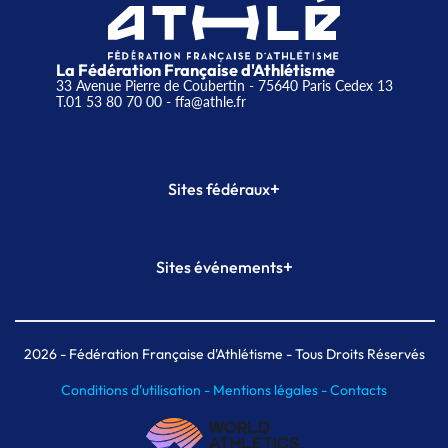
La Fédération Française d'Athlétisme
33 Avenue Pierre de Coubertin - 75640 Paris Cedex 13
T.01 53 80 70 00
- ffa@athle.fr
+
Sites fédéraux
SI-FFA
CALORG
+
Sites événements
Plateforme Formation
Meeting de Paris
Meeting de Paris indoor
MAIF Ekiden de Paris
2026
- Fédération Française d'Athlétisme - Tous Droits Réservés
Conditions d'utilisation -
Mentions légales -
Contacts