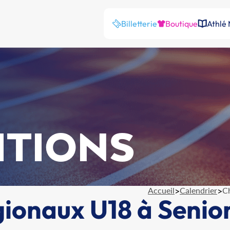
Billetterie
Boutique
Athlé
ITIONS
Accueil
>
Calendrier
>
C
onaux U18 à Seniors