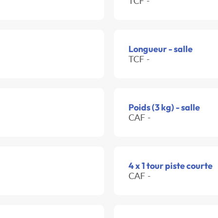
TCF -
Longueur - salle
TCF -
Poids (3 kg) - salle
CAF -
4 x 1 tour piste courte
CAF -