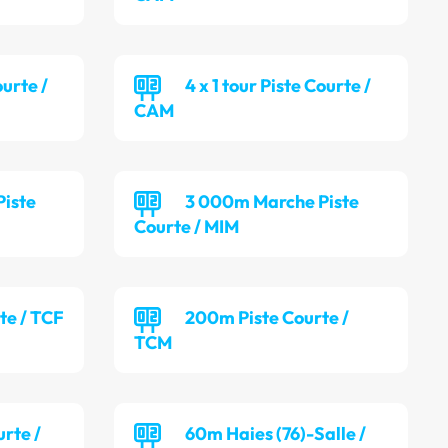
ourte /
4 x 1 tour Piste Courte /
CAM
iste
3 000m Marche Piste
Courte / MIM
te / TCF
200m Piste Courte /
TCM
rte /
60m Haies (76)-Salle /