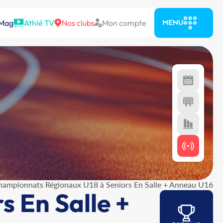
 Mag
Athlé TV
Nos clubs
Mon compte
MENU
hampionnats Régionaux U18 à Seniors En Salle + Anneau U16
 En Salle +