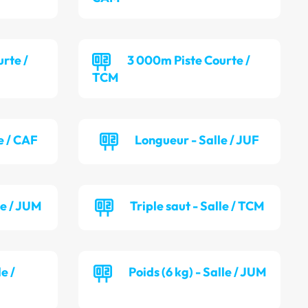
rte /
3 000m Piste Courte /
TCM
e / CAF
Longueur - Salle / JUF
le / JUM
Triple saut - Salle / TCM
le /
Poids (6 kg) - Salle / JUM