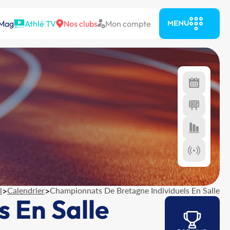
 Mag
Athlé TV
Nos clubs
Mon compte
MENU
l
>
Calendrier
>
Championnats De Bretagne Individuels En Salle
 En Salle