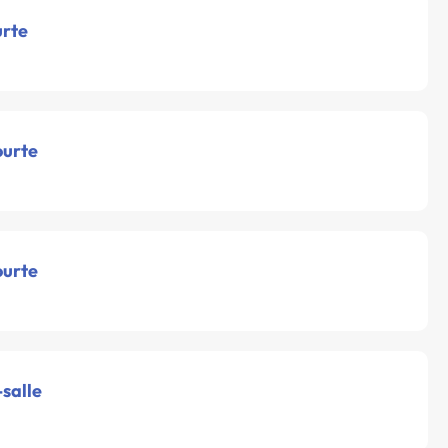
urte
ourte
ourte
-salle