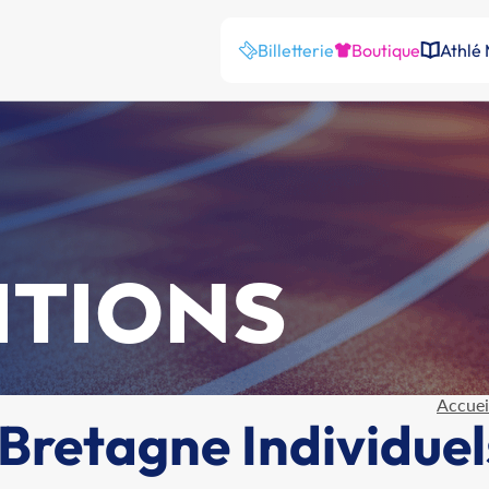
Billetterie
Boutique
Athlé
ITIONS
Accuei
retagne Individuels