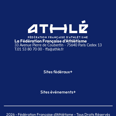
La Fédération Française d'Athlétisme
33 Avenue Pierre de Coubertin - 75640 Paris Cedex 13
T.01 53 80 70 00
- ffa@athle.fr
+
Sites fédéraux
SI-FFA
CALORG
+
Sites événements
Plateforme Formation
Meeting de Paris
Meeting de Paris indoor
MAIF Ekiden de Paris
2026
- Fédération Française d'Athlétisme - Tous Droits Réservés