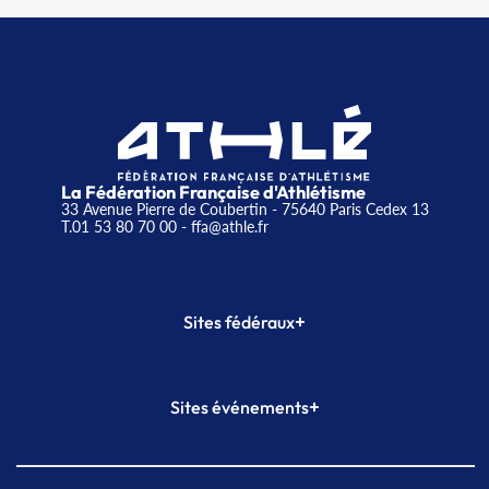
La Fédération Française d'Athlétisme
33 Avenue Pierre de Coubertin - 75640 Paris Cedex 13
T.01 53 80 70 00
- ffa@athle.fr
+
Sites fédéraux
SI-FFA
CALORG
+
Sites événements
Plateforme Formation
Meeting de Paris
Meeting de Paris indoor