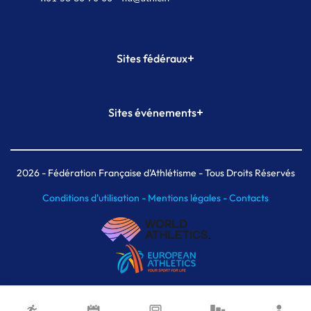
+
Sites fédéraux
SI-FFA
CALORG
+
Sites événements
Plateforme Formation
Meeting de Paris
Meeting de Paris indoor
MAIF Ekiden de Paris
2026
- Fédération Française d'Athlétisme - Tous Droits Réservés
Conditions d'utilisation -
Mentions légales -
Contacts