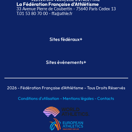
La Fédération Française d'Athlétisme
33 Avenue Pierre de Coubertin - 75640 Paris Cedex 13
T.01 53 80 70 00
- ffa@athle.fr
+
Sites fédéraux
SI-FFA
CALORG
+
Sites événements
Plateforme Formation
Meeting de Paris
Meeting de Paris indoor
MAIF Ekiden de Paris
2026
- Fédération Française d'Athlétisme - Tous Droits Réservés
Conditions d'utilisation -
Mentions légales -
Contacts