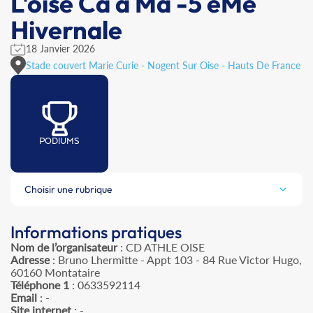
L'oise Ca à Ma -5 èMe
Hivernale
18 Janvier 2026
Stade couvert Marie Curie - Nogent Sur Oise - Hauts De France
PODIUMS
Choisir une rubrique
Informations pratiques
Nom de l’organisateur
: CD ATHLE OISE
Adresse
: Bruno Lhermitte - Appt 103 - 84 Rue Victor Hugo,
60160 Montataire
Téléphone 1
: 0633592114
Email
: -
Site internet
: -