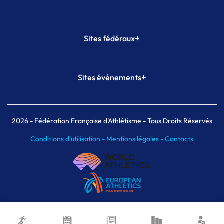
+
Sites fédéraux
SI-FFA
CALORG
+
Sites événements
Plateforme Formation
Meeting de Paris
Meeting de Paris indoor
MAIF Ekiden de Paris
2026
- Fédération Française d'Athlétisme - Tous Droits Réservés
Conditions d'utilisation -
Mentions légales -
Contacts