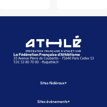
La Fédération Française d'Athlétisme
33 Avenue Pierre de Coubertin - 75640 Paris Cedex 13
T.01 53 80 70 00
- ffa@athle.fr
+
Sites fédéraux
SI-FFA
CALORG
+
Sites événements
Plateforme Formation