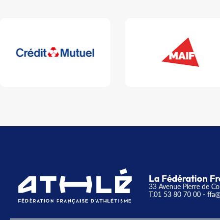
La Fédération Fr
33 Avenue Pierre de Co
T.01 53 80 70 00
- ffa@