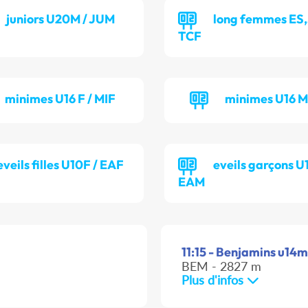
juniors U20M / JUM
long femmes ES,
TCF
minimes U16 F / MIF
minimes U16 M
eveils filles U10F / EAF
eveils garçons U
EAM
11:15 - Benjamins u14m
BEM - 2827 m
Plus d'infos