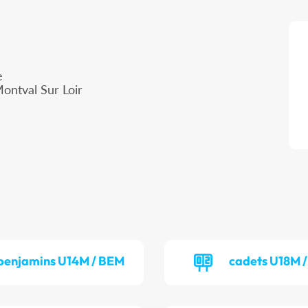
e
ontval Sur Loir
benjamins U14M / BEM
cadets U18M 