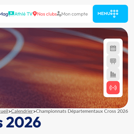
 Mag
Athlé TV
Nos clubs
Mon compte
MENU
ueil
>
Calendrier
>
Championnats Départementaux Cross 2026
s 2026