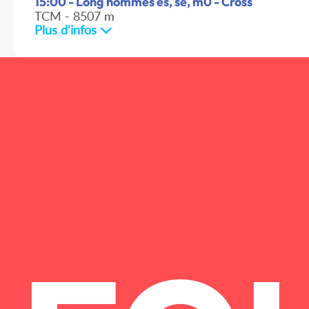
15:00 - Long hommes es, se, m0 - Cross
TCM - 8507 m
Plus d'infos