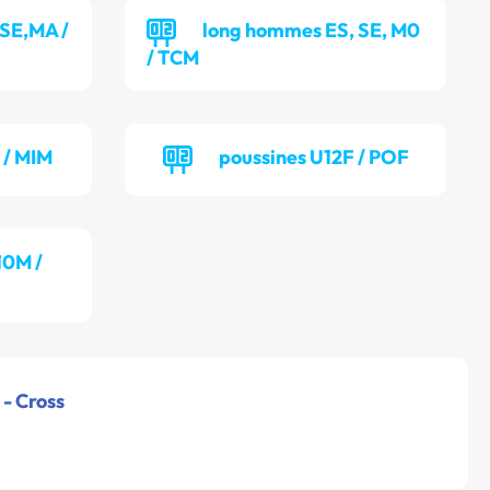
SE,MA /
long hommes ES, SE, M0
/ TCM
 / MIM
poussines U12F / POF
10M /
 - Cross