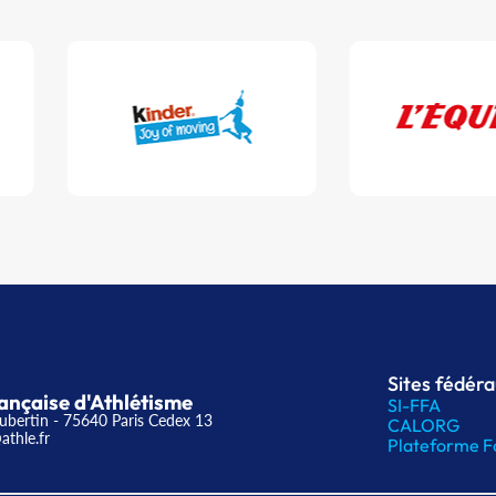
Sites fédér
ançaise d'Athlétisme
SI-FFA
ubertin - 75640 Paris Cedex 13
CALORG
athle.fr
Plateforme F