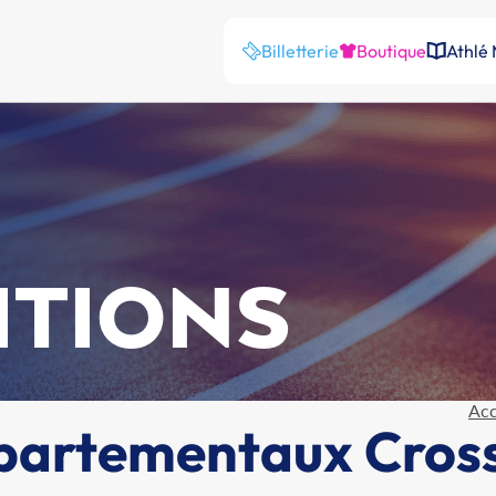
Billetterie
Boutique
Athlé
ITIONS
Acc
artementaux Cros