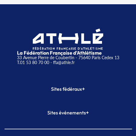
La Fédération Française d'Athlétisme
33 Avenue Pierre de Coubertin - 75640 Paris Cedex 13
T.01 53 80 70 00
- ffa@athle.fr
+
Sites fédéraux
SI-FFA
CALORG
+
Sites événements
Plateforme Formation
Meeting de Paris
Meeting de Paris indoor