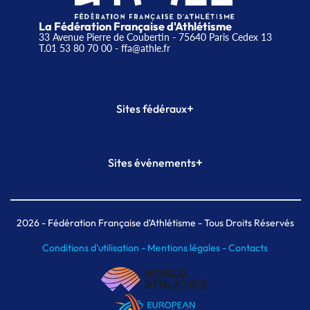
La Fédération Française d'Athlétisme
33 Avenue Pierre de Coubertin - 75640 Paris Cedex 13
T.01 53 80 70 00
- ffa@athle.fr
+
Sites fédéraux
SI-FFA
CALORG
+
Sites événements
Plateforme Formation
Meeting de Paris
Meeting de Paris indoor
MAIF Ekiden de Paris
2026
- Fédération Française d'Athlétisme - Tous Droits Réservés
Conditions d'utilisation -
Mentions légales -
Contacts