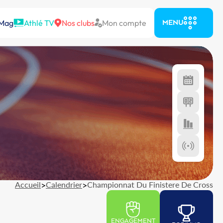
 Mag
Athlé TV
Nos clubs
Mon compte
MENU
Accueil
>
Calendrier
>
Championnat Du Finistere De Cross
ENGAGEMENT