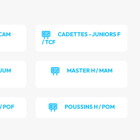
 CAM
CADETTES - JUNIORS F
/ TCF
 JUM
MASTER H / MAM
/ POF
POUSSINS H / POM