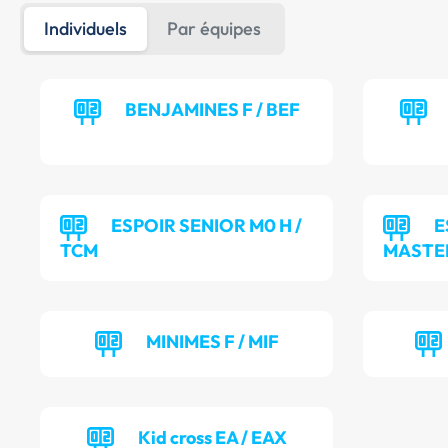
Individuels
Par équipes
BENJAMINES F / BEF
ESPOIR SENIOR M0 H /
E
TCM
MASTER
MINIMES F / MIF
Kid cross EA / EAX