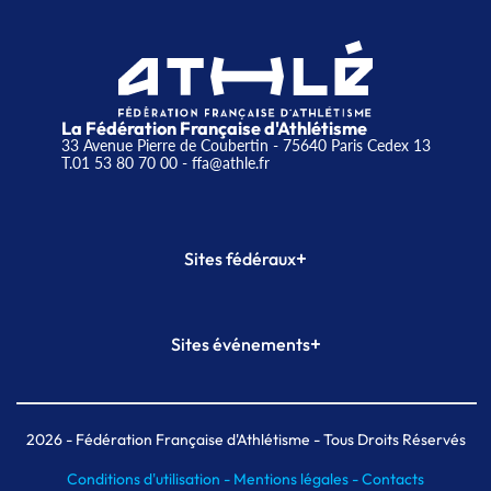
La Fédération Française d'Athlétisme
33 Avenue Pierre de Coubertin - 75640 Paris Cedex 13
T.01 53 80 70 00
- ffa@athle.fr
+
Sites fédéraux
SI-FFA
CALORG
+
Sites événements
Plateforme Formation
Meeting de Paris
Meeting de Paris indoor
MAIF Ekiden de Paris
2026
- Fédération Française d'Athlétisme - Tous Droits Réservés
Conditions d'utilisation -
Mentions légales -
Contacts