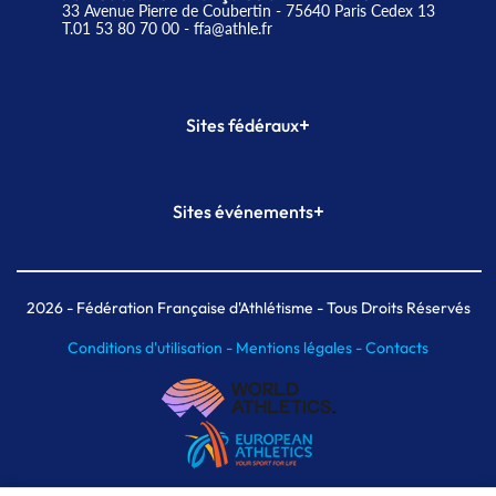
33 Avenue Pierre de Coubertin - 75640 Paris Cedex 13
T.01 53 80 70 00
- ffa@athle.fr
+
Sites fédéraux
SI-FFA
CALORG
+
Sites événements
Plateforme Formation
Meeting de Paris
Meeting de Paris indoor
MAIF Ekiden de Paris
2026
- Fédération Française d'Athlétisme - Tous Droits Réservés
Conditions d'utilisation -
Mentions légales -
Contacts