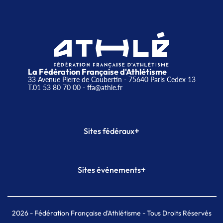
La Fédération Française d'Athlétisme
33 Avenue Pierre de Coubertin - 75640 Paris Cedex 13
T.01 53 80 70 00
- ffa@athle.fr
+
Sites fédéraux
SI-FFA
CALORG
+
Sites événements
Plateforme Formation
Meeting de Paris
Meeting de Paris indoor
MAIF Ekiden de Paris
2026
- Fédération Française d'Athlétisme - Tous Droits Réservés