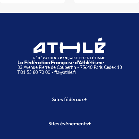
La Fédération Française d'Athlétisme
33 Avenue Pierre de Coubertin - 75640 Paris Cedex 13
T.01 53 80 70 00
- ffa@athle.fr
+
Sites fédéraux
SI-FFA
CALORG
+
Sites événements
Plateforme Formation
Meeting de Paris