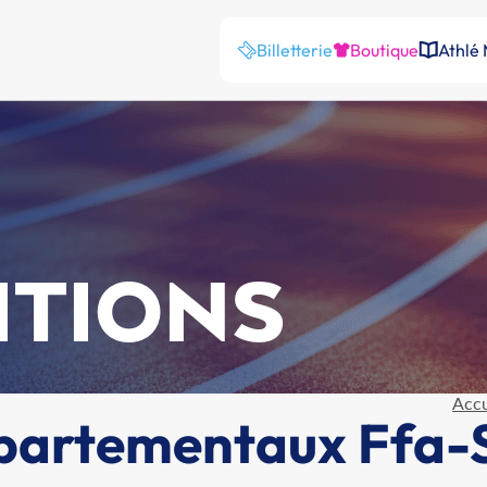
Billetterie
Boutique
Athlé
ITIONS
Accu
partementaux Ffa-