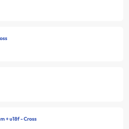
ross
 m + u18f - Cross