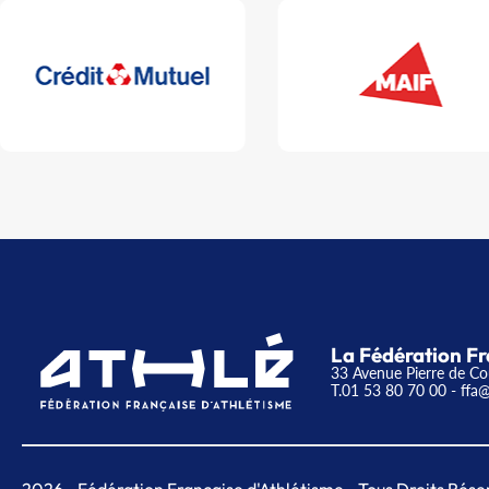
La Fédération Fr
33 Avenue Pierre de Co
T.01 53 80 70 00
- ffa@
2026
- Fédération Française d'Athlétisme - Tous Droits Rése