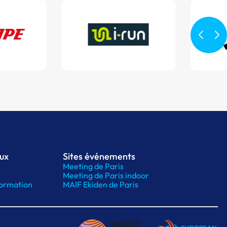
aux
Sites événements
Meeting de Paris
Meeting de Paris indoor
ormation
MAIF Ekiden de Paris