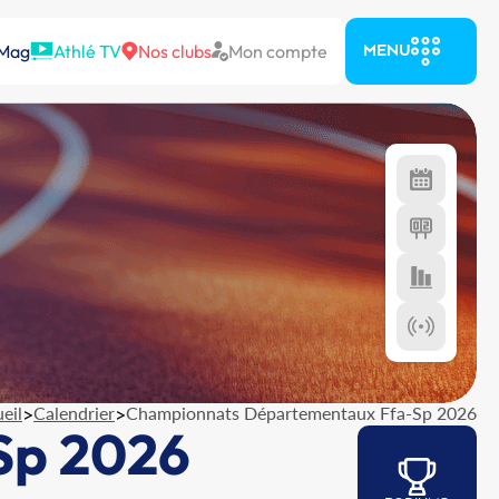
 Mag
Athlé TV
Nos clubs
Mon compte
MENU
eil
>
Calendrier
>
Championnats Départementaux Ffa-Sp 2026
Sp 2026