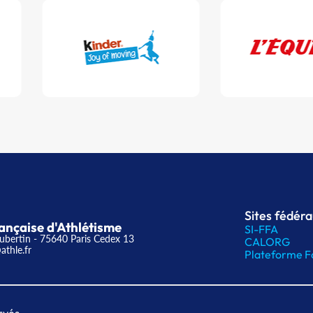
Sites fédér
ançaise d'Athlétisme
SI-FFA
ubertin - 75640 Paris Cedex 13
CALORG
athle.fr
Plateforme F
rvés