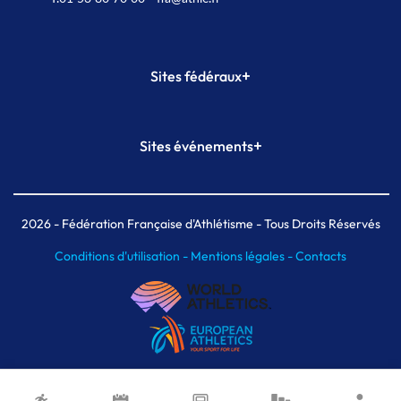
+
Sites fédéraux
SI-FFA
CALORG
+
Sites événements
Plateforme Formation
Meeting de Paris
Meeting de Paris indoor
MAIF Ekiden de Paris
2026
- Fédération Française d'Athlétisme - Tous Droits Réservés
Conditions d'utilisation -
Mentions légales -
Contacts