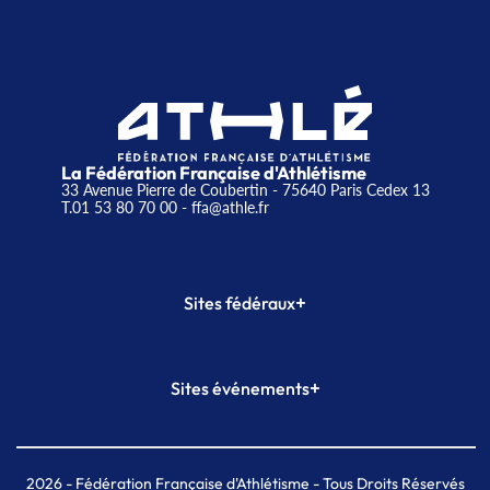
La Fédération Française d'Athlétisme
33 Avenue Pierre de Coubertin - 75640 Paris Cedex 13
T.01 53 80 70 00
- ffa@athle.fr
+
Sites fédéraux
SI-FFA
CALORG
+
Sites événements
Plateforme Formation
Meeting de Paris
Meeting de Paris indoor
MAIF Ekiden de Paris
2026
- Fédération Française d'Athlétisme - Tous Droits Réservés