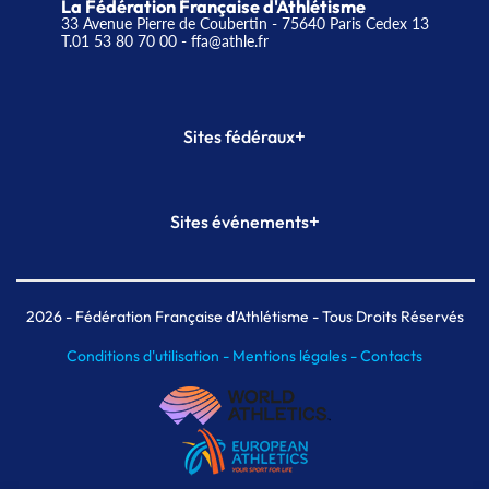
La Fédération Française d'Athlétisme
33 Avenue Pierre de Coubertin - 75640 Paris Cedex 13
T.01 53 80 70 00
- ffa@athle.fr
+
Sites fédéraux
SI-FFA
CALORG
+
Sites événements
Plateforme Formation
Meeting de Paris
Meeting de Paris indoor
MAIF Ekiden de Paris
2026
- Fédération Française d'Athlétisme - Tous Droits Réservés
Conditions d'utilisation -
Mentions légales -
Contacts