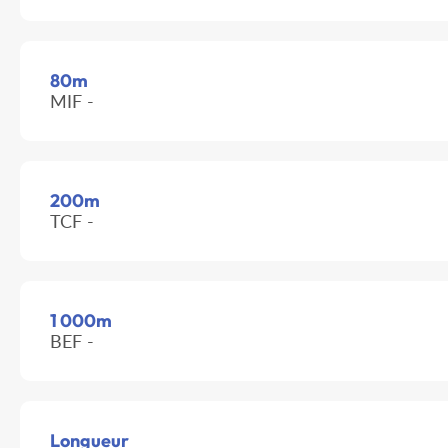
80m
MIF -
200m
TCF -
1 000m
BEF -
Longueur