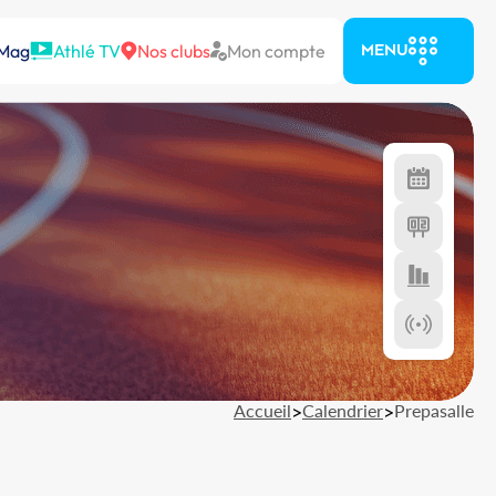
 Mag
Athlé TV
Nos clubs
Mon compte
MENU
Accueil
>
Calendrier
>
Prepasalle