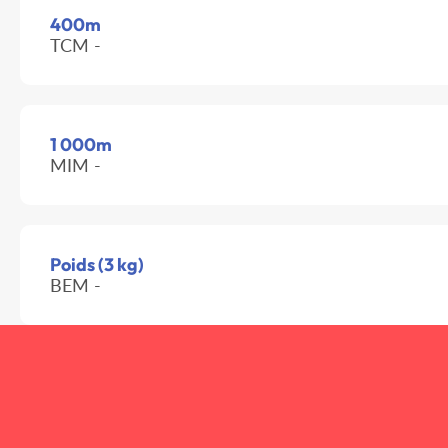
400m
TCM -
1 000m
MIM -
Poids (3 kg)
BEM -