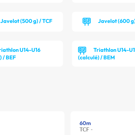
Javelot (500 g) / TCF
Javelot (600 g
riathlon U14-U16
Triathlon U14-U
) / BEF
(calculé) / BEM
60m
TCF -