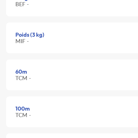
BEF -
Poids (3 kg)
MIF -
60m
TCM -
100m
TCM -