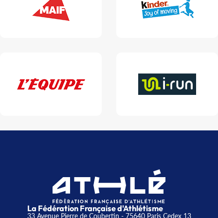
La Fédération Française d'Athlétisme
33 Avenue Pierre de Coubertin - 75640 Paris Cedex 13