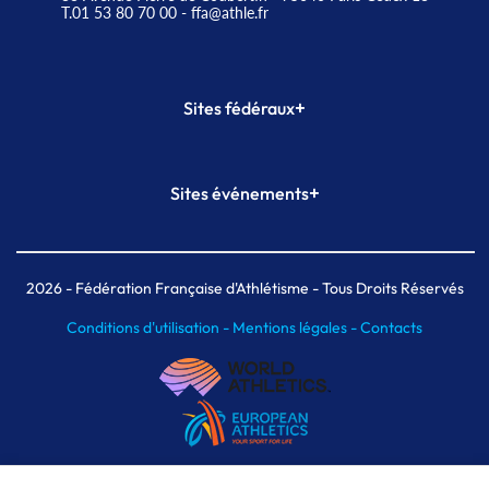
T.01 53 80 70 00
- ffa@athle.fr
+
Sites fédéraux
SI-FFA
CALORG
+
Sites événements
Plateforme Formation
Meeting de Paris
Meeting de Paris indoor
MAIF Ekiden de Paris
2026
- Fédération Française d'Athlétisme - Tous Droits Réservés
Conditions d'utilisation -
Mentions légales -
Contacts