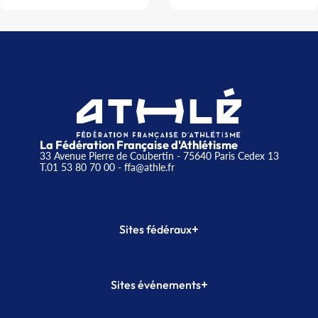
La Fédération Française d'Athlétisme
33 Avenue Pierre de Coubertin - 75640 Paris Cedex 13
T.01 53 80 70 00
- ffa@athle.fr
+
Sites fédéraux
SI-FFA
CALORG
+
Sites événements
Plateforme Formation
Meeting de Paris