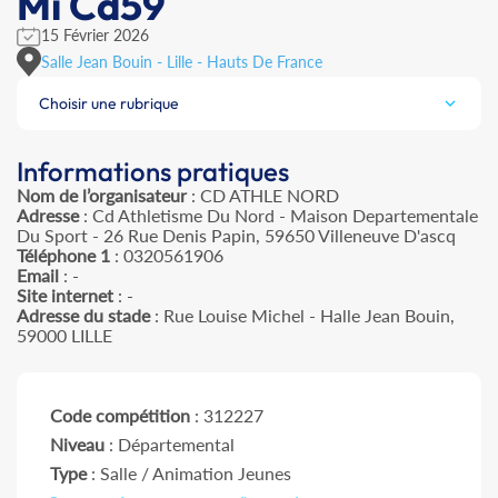
Mi Cd59
15 Février 2026
Salle Jean Bouin - Lille - Hauts De France
Choisir une rubrique
Informations pratiques
Nom de l’organisateur
: CD ATHLE NORD
Adresse
: Cd Athletisme Du Nord - Maison Departementale
Du Sport - 26 Rue Denis Papin, 59650 Villeneuve D'ascq
Téléphone 1
: 0320561906
Email
: -
Site internet
: -
Adresse du stade
: Rue Louise Michel - Halle Jean Bouin,
59000 LILLE
Code compétition
: 312227
Niveau
: Départemental
Type
: Salle / Animation Jeunes