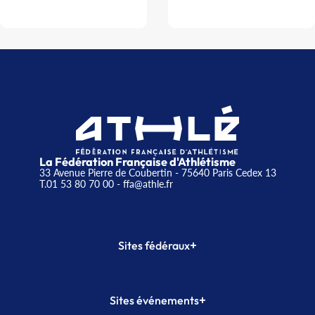
La Fédération Française d'Athlétisme
33 Avenue Pierre de Coubertin - 75640 Paris Cedex 13
T.01 53 80 70 00
- ffa@athle.fr
+
Sites fédéraux
SI-FFA
CALORG
+
Sites événements
Plateforme Formation