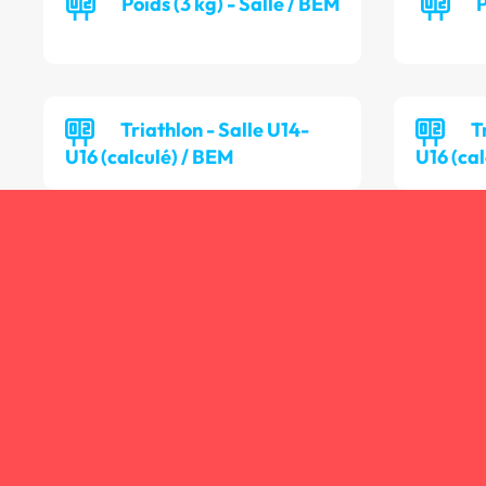
Poids (3 kg) - Salle / BEM
P
Triathlon - Salle U14-
T
U16 (calculé) / BEM
U16 (cal