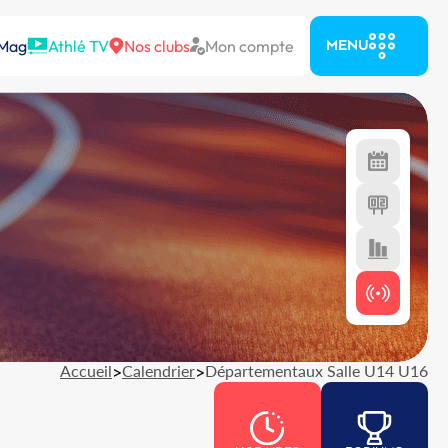
 Mag
Athlé TV
Nos clubs
Mon compte
MENU
Accueil
>
Calendrier
>
Départementaux Salle U14 U16