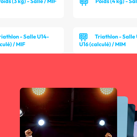
oids (3 kg) - Salle / MIF
Poids (4 kg) - Sa
riathlon - Salle U14-
Triathlon - Salle
culé) / MIF
U16 (calculé) / MIM