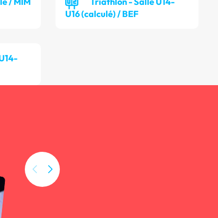
lle / MIM
Triathlon - Salle U14-
U16 (calculé) / BEF
 U14-