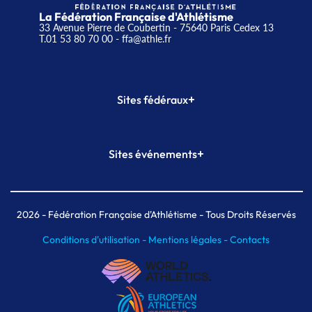
La Fédération Française d'Athlétisme
33 Avenue Pierre de Coubertin - 75640 Paris Cedex 13
T.01 53 80 70 00
- ffa@athle.fr
+
Sites fédéraux
SI-FFA
CALORG
+
Sites événements
Plateforme Formation
Meeting de Paris
Meeting de Paris indoor
MAIF Ekiden de Paris
2026
- Fédération Française d'Athlétisme - Tous Droits Réservés
Conditions d'utilisation -
Mentions légales -
Contacts