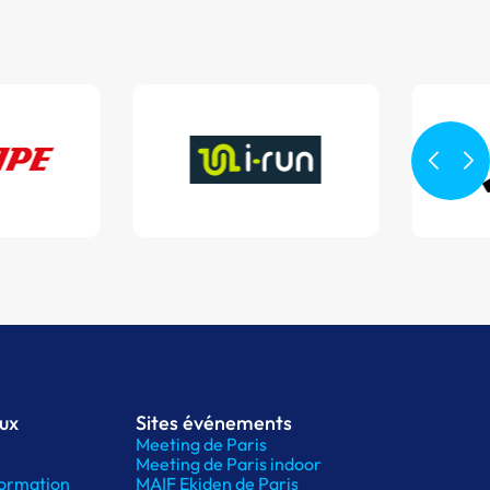
aux
Sites événements
Meeting de Paris
Meeting de Paris indoor
ormation
MAIF Ekiden de Paris