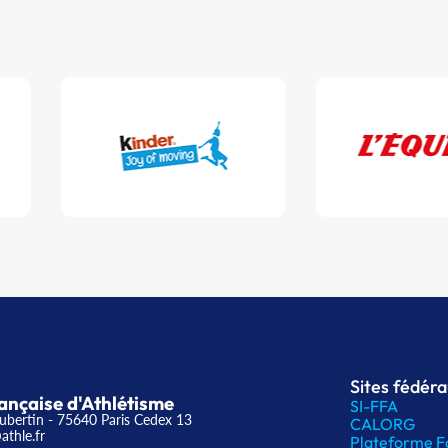
Sites fédér
ançaise d'Athlétisme
SI-FFA
ubertin - 75640 Paris Cedex 13
CALORG
athle.fr
Plateforme F