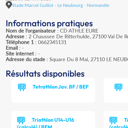
Stade Marcel Guillot - Le Neubourg - Normandie
Informations pratiques
Nom de l’organisateur
: CD ATHLE EURE
Adresse
: 2 Chaussee De Ritterhulde, 27100 Val De R
Téléphone 1
: 0662345131
Email
: -
Site internet
: -
Adresse du stade
: Square Du 8 Mai, 27110 LE NE
Résultats disponibles
Tetrathlon Jav. BF / BEF
Triathlon U14-U16
T
(calculé) / BEM
(calculé