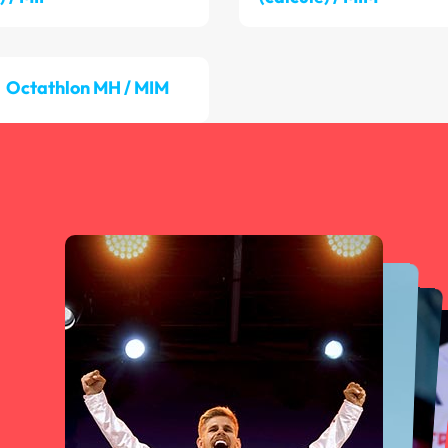
Octathlon MH / MIM