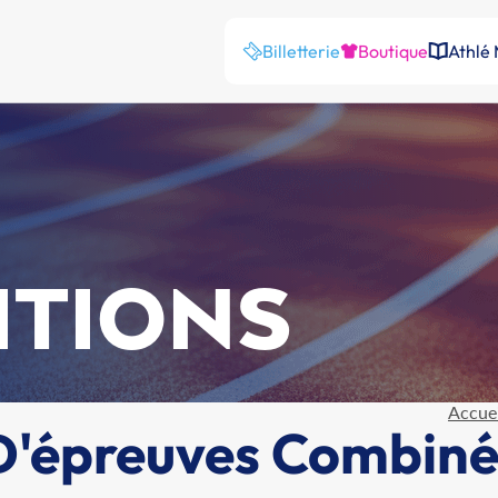
Billetterie
Boutique
Athlé
ITIONS
Accuei
'épreuves Combiné