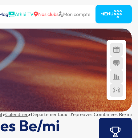
 Mag
Athlé TV
Nos clubs
Mon compte
MENU
l
>
Calendrier
>
Départementaux D'épreuves Combinées Be/mi
es Be/mi