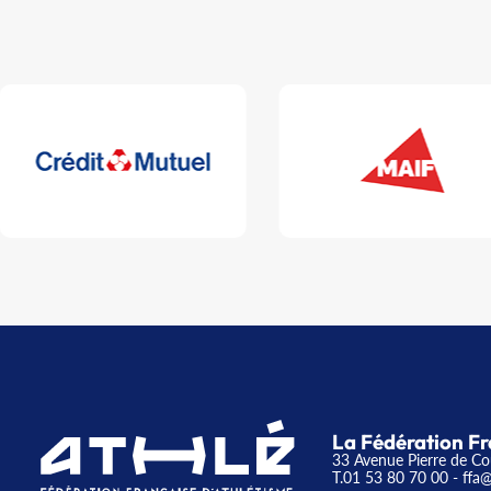
La Fédération Fr
33 Avenue Pierre de Co
T.01 53 80 70 00
- ffa@