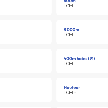
800m
TCM -
3 000m
TCM -
400m haies (91)
TCM -
Hauteur
TCM -