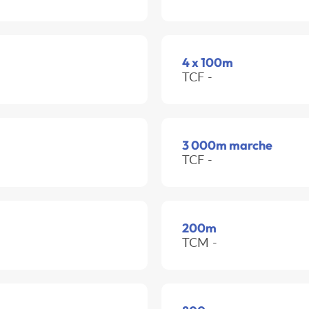
4 x 100m
TCF -
3 000m marche
TCF -
200m
TCM -