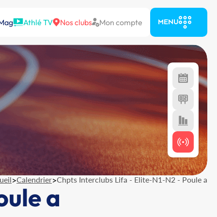
 Mag
Athlé TV
Nos clubs
Mon compte
MENU
ueil
>
Calendrier
>
Chpts Interclubs Lifa - Elite-N1-N2 - Poule a
oule a