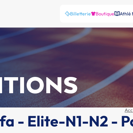
Billetterie
Boutique
Athlé
ITIONS
Acc
fa - Elite-N1-N2 - P