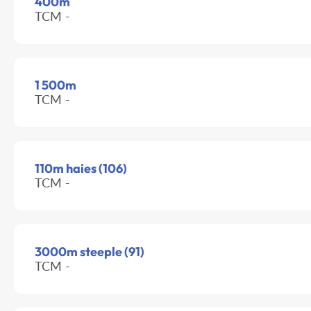
400m
TCM -
1 500m
TCM -
110m haies (106)
TCM -
3000m steeple (91)
TCM -