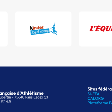
Sites fédér
ançaise d'Athlétisme
SI-FFA
ubertin - 75640 Paris Cedex 13
CALORG
athle.fr
Plateforme F