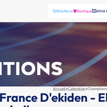
Billetterie
Boutique
Athlé
ITIONS
Accueil
>
Calendrier
>
Championna
rance D'ekiden - E