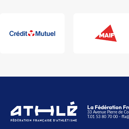
La Fédération Fr
33 Avenue Pierre de Co
T.01 53 80 70 00
- ffa@