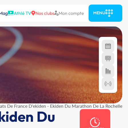
 Mag
Athlé TV
Nos clubs
Mon compte
MENU
ts De France D'ekiden - Ekiden Du Marathon De La Rochelle
kiden Du