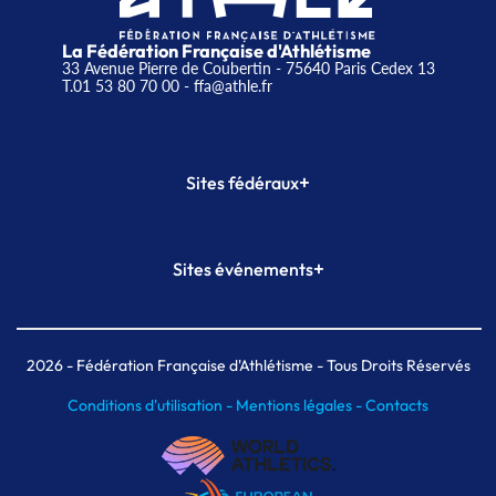
La Fédération Française d'Athlétisme
33 Avenue Pierre de Coubertin - 75640 Paris Cedex 13
T.01 53 80 70 00
- ffa@athle.fr
+
Sites fédéraux
SI-FFA
CALORG
+
Sites événements
Plateforme Formation
Meeting de Paris
Meeting de Paris indoor
MAIF Ekiden de Paris
2026
- Fédération Française d'Athlétisme - Tous Droits Réservés
Conditions d'utilisation -
Mentions légales -
Contacts