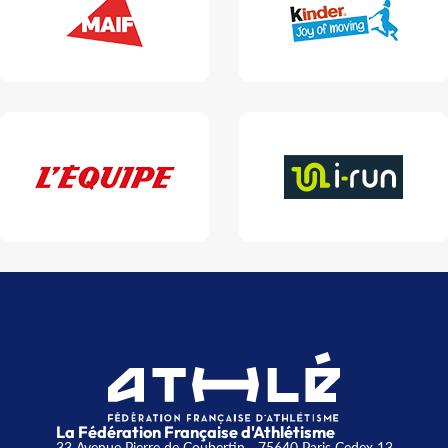
La Fédération Française d'Athlétisme
33 Avenue Pierre de Coubertin - 75640 Paris Cedex 13