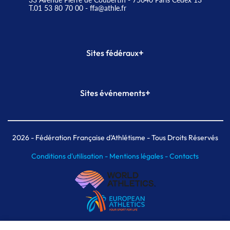
T.01 53 80 70 00
- ffa@athle.fr
+
Sites fédéraux
SI-FFA
CALORG
+
Sites événements
Plateforme Formation
Meeting de Paris
Meeting de Paris indoor
MAIF Ekiden de Paris
2026
- Fédération Française d'Athlétisme - Tous Droits Réservés
Conditions d'utilisation -
Mentions légales -
Contacts