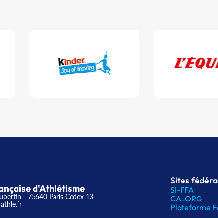
Sites fédér
ançaise d'Athlétisme
SI-FFA
ubertin - 75640 Paris Cedex 13
CALORG
athle.fr
Plateforme F