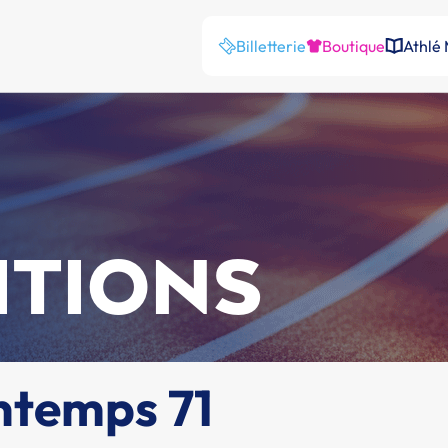
Billetterie
Boutique
Athlé
ITIONS
ntemps 71