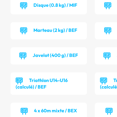
Disque (0.8 kg) / MIF
Marteau (2 kg) / BEF
Javelot (400 g) / BEF
Triathlon U14-U16
T
(calculé) / BEF
(calcul
4 x 60m mixte / BEX