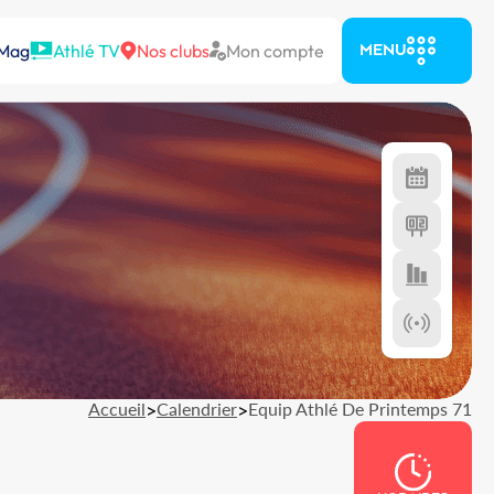
 Mag
Athlé TV
Nos clubs
Mon compte
MENU
Accueil
>
Calendrier
>
Equip Athlé De Printemps 71