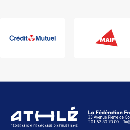
La Fédération Fr
33 Avenue Pierre de Co
T.01 53 80 70 00
- ffa@