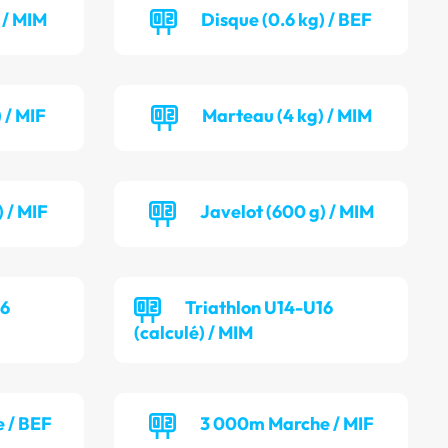
 / MIM
Disque (0.6 kg) / BEF
 / MIF
Marteau (4 kg) / MIM
 / MIF
Javelot (600 g) / MIM
16
Triathlon U14-U16
(calculé) / MIM
 / BEF
3 000m Marche / MIF