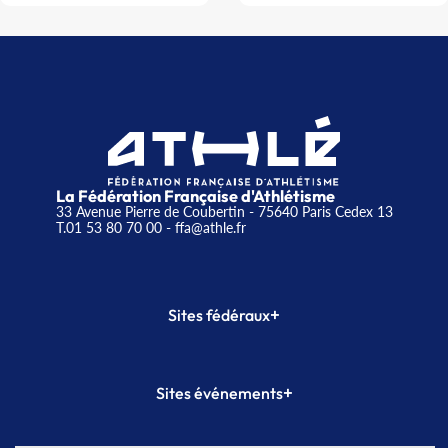
La Fédération Française d'Athlétisme
33 Avenue Pierre de Coubertin - 75640 Paris Cedex 13
T.01 53 80 70 00
- ffa@athle.fr
+
Sites fédéraux
SI-FFA
CALORG
+
Sites événements
Plateforme Formation
Meeting de Paris