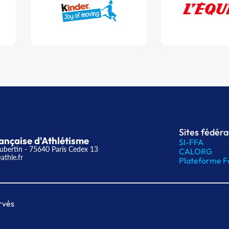
Sites fédér
ançaise d'Athlétisme
SI-FFA
ubertin - 75640 Paris Cedex 13
CALORG
athle.fr
Plateforme F
rvés