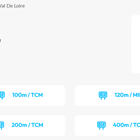
al De Loire
u
100m / TCM
120m / MI
200m / TCM
400m / T