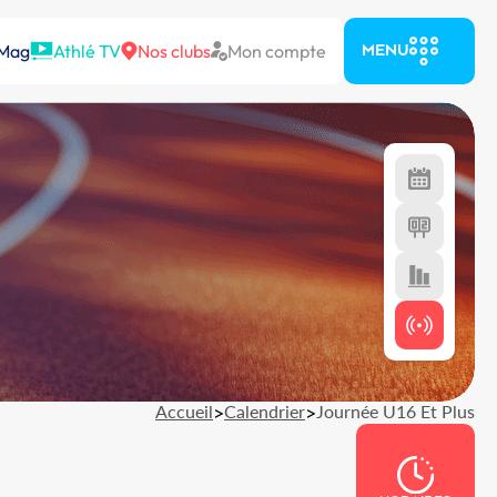
 Mag
Athlé TV
Nos clubs
Mon compte
MENU
Accueil
>
Calendrier
>
Journée U16 Et Plus