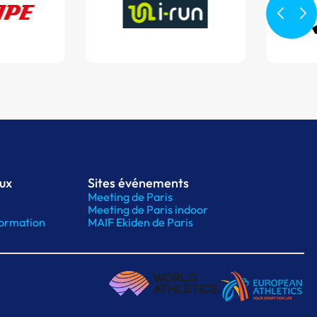
aux
Sites événements
Meeting de Paris
Meeting de Paris indoor
ormation
MAIF Ekiden de Paris