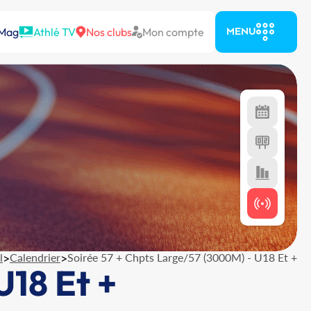
 Mag
Athlé TV
Nos clubs
Mon compte
MENU
l
>
Calendrier
>
Soirée 57 + Chpts Large/57 (3000M) - U18 Et +
U18 Et +