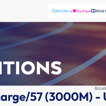
Billetterie
Boutique
Athlé
ITIONS
Accuei
Large/57 (3000M) - 