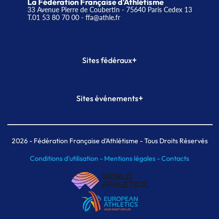
La Fédération Française d'Athlétisme
33 Avenue Pierre de Coubertin - 75640 Paris Cedex 13
T.01 53 80 70 00
- ffa@athle.fr
+
Sites fédéraux
SI-FFA
CALORG
+
Sites événements
Plateforme Formation
Meeting de Paris
Meeting de Paris indoor
MAIF Ekiden de Paris
2026
- Fédération Française d'Athlétisme - Tous Droits Réservés
Conditions d'utilisation -
Mentions légales -
Contacts