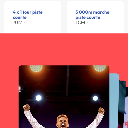
4 x 1 tour piste
5 000m marche
courte
piste courte
JUM -
TCM -