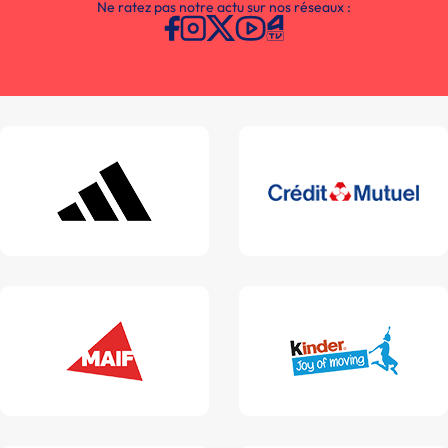
Ne ratez pas notre actu sur nos réseaux :