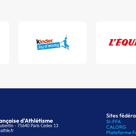
Sites fédér
ançaise d'Athlétisme
SI-FFA
ubertin - 75640 Paris Cedex 13
CALORG
athle.fr
Plateforme F