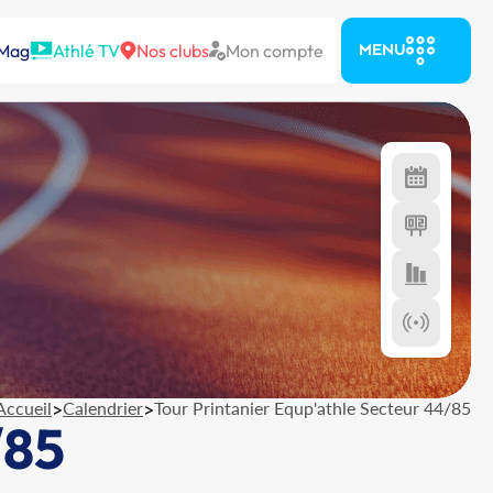
 Mag
Athlé TV
Nos clubs
Mon compte
MENU
Accueil
>
Calendrier
>
Tour Printanier Equp'athle Secteur 44/85
/85