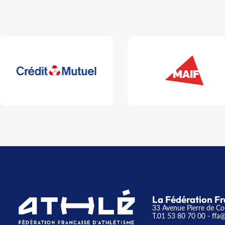
La Fédération Fr
33 Avenue Pierre de Co
T.01 53 80 70 00
- ffa@