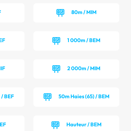
F
80m / MIM
EF
1 000m / BEM
IF
2 000m / MIM
 / BEF
50m Haies (65) / BEM
BEF
Hauteur / BEM