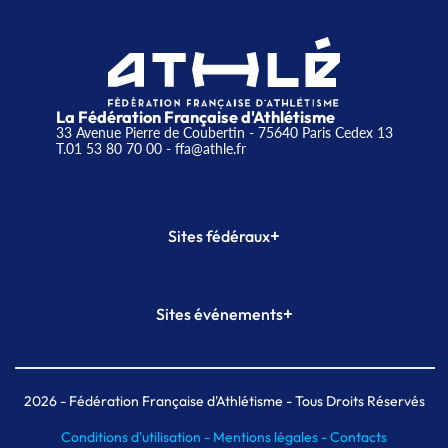
La Fédération Française d'Athlétisme
33 Avenue Pierre de Coubertin - 75640 Paris Cedex 13
T.01 53 80 70 00
- ffa@athle.fr
+
Sites fédéraux
SI-FFA
CALORG
+
Sites événements
Plateforme Formation
Meeting de Paris
Meeting de Paris indoor
MAIF Ekiden de Paris
2026
- Fédération Française d'Athlétisme - Tous Droits Réservés
Conditions d'utilisation -
Mentions légales -
Contacts